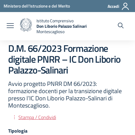
Vai ai contenuti
Vai al menu di navigazione
Vai al footer
Ministero dell'Istruzione e del Merito
Accedi
Istituto Comprensivo
Don Liborio Palazzo Salinari
Montescaglioso
D.M. 66/2023 Formazione
digitale PNRR – IC Don Liborio
Palazzo-Salinari
Avvio progetto PNRR DM 66/2023:
formazione docenti per la transizione digitale
presso l’IC Don Liborio Palazzo-Salinari di
Montescaglioso.
Stampa / Condividi
Tipologia