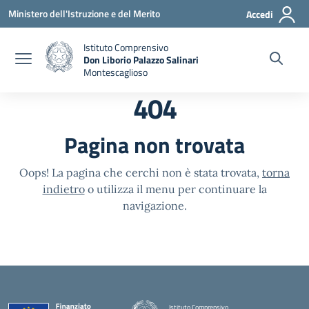
Vai ai contenuti
Vai al menu di navigazione
Vai al footer
Ministero dell'Istruzione e del Merito
Accedi
Istituto Comprensivo
Don Liborio Palazzo Salinari
Montescaglioso
404
Pagina non trovata
Oops! La pagina che cerchi non è stata trovata,
torna
indietro
o utilizza il menu per continuare la
navigazione.
Istituto Comprensivo