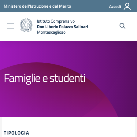
Vai ai contenuti
Vai al menu di navigazione
Vai al footer
Ministero dell'Istruzione e del Merito
Accedi
Istituto Comprensivo
Don Liborio Palazzo Salinari
Montescaglioso
Famiglie e studenti
TIPOLOGIA