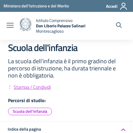
Vai ai contenuti
Vai al menu di navigazione
Vai al footer
Ministero dell'Istruzione e del Merito
Accedi
Istituto Comprensivo
Don Liborio Palazzo Salinari
Montescaglioso
Scuola dell'infanzia
La scuola dell’infanzia è il primo gradino del
percorso di istruzione, ha durata triennale e
non è obbligatoria.
Stampa / Condividi
Percorsi di studio:
Scuola dell'infanzia
Indice della pagina