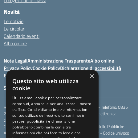
I progetti delle classi
Novità
Le notizie
Le circolari
Calendario eventi
Albo online
Note Legali
Amministrazione Trasparente
Albo online
Privacy Policy
Cookie Policy
Dichiarazione di accessibilità
×
Feedback
Questo sito web utilizza
Seguici su:
cookie
Utilizziamo i cookie per personalizzare
contenuti, annunci e per analizzare il nostro
Rione Marco Polo, snc - 75024 Montescaglioso (MT) - Telefono:
0835
traffico. Condividiamo inoltre informazioni
207109
- Email:
mtic823003@istruzione.it
- Posta elettronica
sul tuo utilizzo del nostro sito con i nostri
certificata (PEC):
mtic823003@pec.istruzione.it
partner pubblicitari e di analisi che
Codice meccanografico: MTIC823003 - Codice Indice delle Pubbliche
potrebbero combinarle con altre
Amministrazioni (IPA): - Codice fiscale 93049170777 - Codice univoco
informazioni che hai fornito loro o che