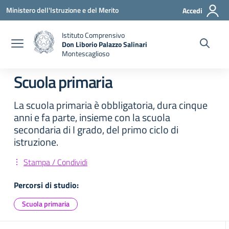
Vai ai contenuti
Vai al menu di navigazione
Vai al footer
Ministero dell'Istruzione e del Merito
Accedi
Istituto Comprensivo
Don Liborio Palazzo Salinari
Montescaglioso
Scuola primaria
La scuola primaria è obbligatoria, dura cinque
anni e fa parte, insieme con la scuola
secondaria di I grado, del primo ciclo di
istruzione.
Stampa / Condividi
Percorsi di studio:
Scuola primaria