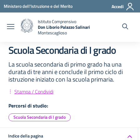
Vai ai contenuti
Vai al menu di navigazione
Vai al footer
Ministero dell'Istruzione e del Merito
Accedi
Istituto Comprensivo
Don Liborio Palazzo Salinari
Montescaglioso
Scuola Secondaria di I grado
La scuola secondaria di primo grado ha una
durata di tre anni e conclude il primo ciclo di
istruzione iniziato con la scuola primaria.
Stampa / Condividi
Percorsi di studio:
Scuola Secondaria di I grado
Indice della pagina