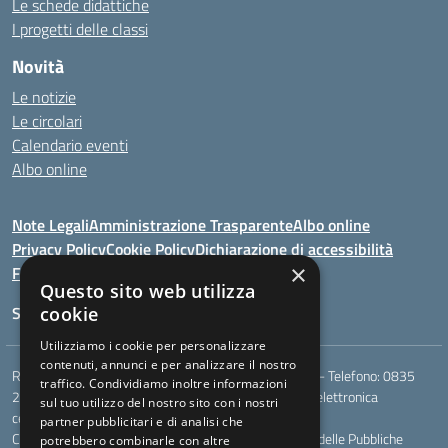
Le schede didattiche
I progetti delle classi
Novità
Le notizie
Le circolari
Calendario eventi
Albo online
Note Legali
Amministrazione Trasparente
Albo online
Privacy Policy
Cookie Policy
Dichiarazione di accessibilità
×
Feedback
Questo sito web utilizza
Seguici su:
cookie
Utilizziamo i cookie per personalizzare
contenuti, annunci e per analizzare il nostro
Rione Marco Polo, snc - 75024 Montescaglioso (MT) - Telefono:
0835
traffico. Condividiamo inoltre informazioni
207109
- Email:
mtic823003@istruzione.it
- Posta elettronica
sul tuo utilizzo del nostro sito con i nostri
certificata (PEC):
mtic823003@pec.istruzione.it
partner pubblicitari e di analisi che
Codice meccanografico: MTIC823003 - Codice Indice delle Pubbliche
potrebbero combinarle con altre