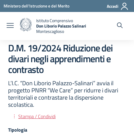
Vai ai contenuti
Vai al menu di navigazione
Vai al footer
Ministero dell'Istruzione e del Merito
Accedi
Istituto Comprensivo
Don Liborio Palazzo Salinari
Montescaglioso
D.M. 19/2024 Riduzione dei
divari negli apprendimenti e
contrasto
L’I.C. “Don Liborio Palazzo-Salinari” avvia il
progetto PNRR “We Care” per ridurre i divari
territoriali e contrastare la dispersione
scolastica.
Stampa / Condividi
Tipologia