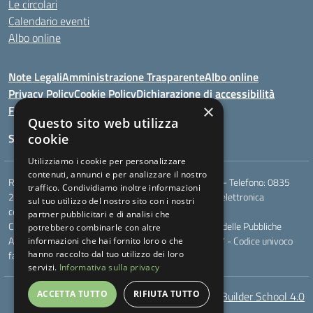
Le circolari
Calendario eventi
Albo online
Note Legali
Amministrazione Trasparente
Albo online
Privacy Policy
Cookie Policy
Dichiarazione di accessibilità
×
Feedback
Questo sito web utilizza
Seguici su:
cookie
Utilizziamo i cookie per personalizzare
contenuti, annunci e per analizzare il nostro
Rione Marco Polo, snc - 75024 Montescaglioso (MT) - Telefono:
0835
traffico. Condividiamo inoltre informazioni
207109
- Email:
mtic823003@istruzione.it
- Posta elettronica
sul tuo utilizzo del nostro sito con i nostri
certificata (PEC):
mtic823003@pec.istruzione.it
partner pubblicitari e di analisi che
Codice meccanografico: MTIC823003 - Codice Indice delle Pubbliche
potrebbero combinarle con altre
Amministrazioni (IPA): - Codice fiscale 93049170777 - Codice univoco
informazioni che hai fornito loro o che
fatturazione elettronica (CUF): UF044V
hanno raccolto dal tuo utilizzo dei loro
servizi.
Informativa sulla privacy
ACCETTA TUTTO
RIFIUTA TUTTO
AcceBuilder School 4.0