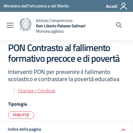
Vai ai contenuti
Vai al menu di navigazione
Vai al footer
Ministero dell'Istruzione e del Merito
Accedi
Istituto Comprensivo
Don Liborio Palazzo Salinari
Montescaglioso
PON Contrasto al fallimento
formativo precoce e di povertà
Interventi PON per prevenire il fallimento
scolastico e contrastare la povertà educativa
Stampa / Condividi
Tipologia
PON/FSE
Indice della pagina