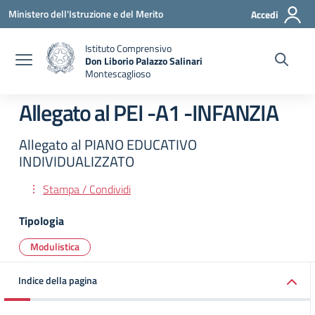
Vai ai contenuti
Vai al menu di navigazione
Vai al footer
Ministero dell'Istruzione e del Merito
Accedi
Istituto Comprensivo
Don Liborio Palazzo Salinari
Montescaglioso
Allegato al PEI -A1 -INFANZIA
Allegato al PIANO EDUCATIVO
INDIVIDUALIZZATO
Stampa / Condividi
Tipologia
Modulistica
Indice della pagina