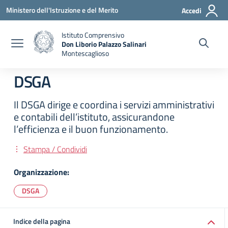
Vai ai contenuti
Vai al menu di navigazione
Vai al footer
Ministero dell'Istruzione e del Merito
Accedi
Istituto Comprensivo
Don Liborio Palazzo Salinari
Montescaglioso
DSGA
Il DSGA dirige e coordina i servizi amministrativi
e contabili dell’istituto, assicurandone
l’efficienza e il buon funzionamento.
Stampa / Condividi
Organizzazione:
DSGA
Indice della pagina