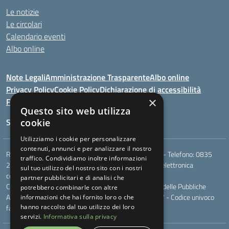
Le notizie
Le circolari
Calendario eventi
Albo online
Note Legali
Amministrazione Trasparente
Albo online
Privacy Policy
Cookie Policy
Dichiarazione di accessibilità
×
Feedback
Questo sito web utilizza
Seguici su:
cookie
Utilizziamo i cookie per personalizzare
contenuti, annunci e per analizzare il nostro
Rione Marco Polo, snc - 75024 Montescaglioso (MT) - Telefono:
0835
traffico. Condividiamo inoltre informazioni
207109
- Email:
mtic823003@istruzione.it
- Posta elettronica
sul tuo utilizzo del nostro sito con i nostri
certificata (PEC):
mtic823003@pec.istruzione.it
partner pubblicitari e di analisi che
Codice meccanografico: MTIC823003 - Codice Indice delle Pubbliche
potrebbero combinarle con altre
Amministrazioni (IPA): - Codice fiscale 93049170777 - Codice univoco
informazioni che hai fornito loro o che
fatturazione elettronica (CUF): UF044V
hanno raccolto dal tuo utilizzo dei loro
servizi.
Informativa sulla privacy