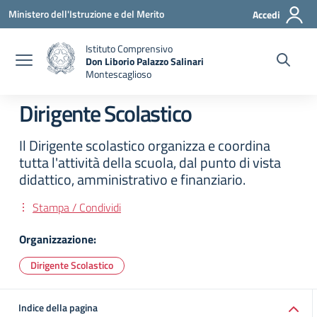
Vai ai contenuti
Vai al menu di navigazione
Vai al footer
Ministero dell'Istruzione e del Merito
Accedi
Istituto Comprensivo
Don Liborio Palazzo Salinari
Montescaglioso
Dirigente Scolastico
Il Dirigente scolastico organizza e coordina
tutta l'attività della scuola, dal punto di vista
didattico, amministrativo e finanziario.
Stampa / Condividi
Organizzazione:
Dirigente Scolastico
Indice della pagina