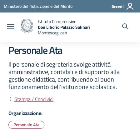
Vai ai contenuti
Vai al menu di navigazione
Vai al footer
Ministero dell'Istruzione e del Merito
Accedi
Istituto Comprensivo
Don Liborio Palazzo Salinari
Montescaglioso
Personale Ata
Il personale di segreteria svolge attività
amministrative, contabili e di supporto alla
gestione didattica, contribuendo al buon
funzionamento dell’istituzione scolastica.
Stampa / Condividi
Organizzazione:
Personale Ata