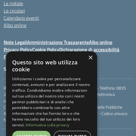
Le notizie
Le circolari
Calendario eventi
Albo online
Note Legali
Amministrazione Trasparente
Albo online
Privacy Policy
Cookie Policy
Dichiarazione di accessibilità
×
Feedback
Questo sito web utilizza
Seguici su:
cookie
Utilizziamo i cookie per personalizzare
contenuti, annunci e per analizzare il nostro
Rione Marco Polo, snc - 75024 Montescaglioso (MT) - Telefono:
0835
traffico. Condividiamo inoltre informazioni
207109
- Email:
mtic823003@istruzione.it
- Posta elettronica
sul tuo utilizzo del nostro sito con i nostri
certificata (PEC):
mtic823003@pec.istruzione.it
partner pubblicitari e di analisi che
Codice meccanografico: MTIC823003 - Codice Indice delle Pubbliche
potrebbero combinarle con altre
Amministrazioni (IPA): - Codice fiscale 93049170777 - Codice univoco
informazioni che hai fornito loro o che
fatturazione elettronica (CUF): UF044V
hanno raccolto dal tuo utilizzo dei loro
servizi.
Informativa sulla privacy