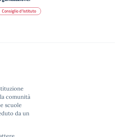
Consiglio d’Istituto
stituzione
lla comunità
le scuole
ieduto da un
attere