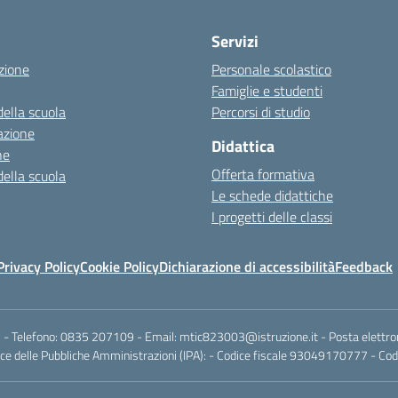
Servizi
zione
Personale scolastico
Famiglie e studenti
della scuola
Percorsi di studio
azione
Didattica
ne
Offerta formativa
della scuola
Le schede didattiche
I progetti delle classi
Privacy Policy
Cookie Policy
Dichiarazione di accessibilità
Feedback
 - Telefono:
0835 207109
- Email:
mtic823003@istruzione.it
- Posta elettro
e delle Pubbliche Amministrazioni (IPA): - Codice fiscale 93049170777 - Codi