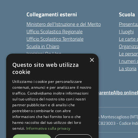
Collegamenti esterni
Scuola
Ministero dell'Istruzione e del Merito
Presenta
Ufficio Scolastico Regionale
I luoghi
Ufficio Scolastico Territoriale
Le carte 
Scuola in Chiaro
Organizz
Iscrizioni On LIne
Le perso
×
Invalsi
I numeri 
Questo sito web utilizza
Comune
La storia
cookie
Utilizziamo i cookie per personalizzare
contenuti, annunci e per analizzare il nostro
Note Legali
Amministrazione Trasparente
Albo online
traffico. Condividiamo inoltre informazioni
sul tuo utilizzo del nostro sito con i nostri
partner pubblicitari e di analisi che
potrebbero combinarle con altre
Rione Marco Polo, snc - 75024 Montescaglioso (MT)
informazioni che hai fornito loro o che
hanno raccolto dal tuo utilizzo dei loro
Codice meccanografico: MTIC823003 - Codice Indic
servizi.
Informativa sulla privacy