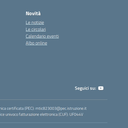
Novità
Le notizie
Le circolari
Calendario eventi
Albo online
Seguici su:
nica certificata (PEC):
mtic823003@pec.istruzione.it
ce univoco fatturazione elettronica (CUF): UF044V