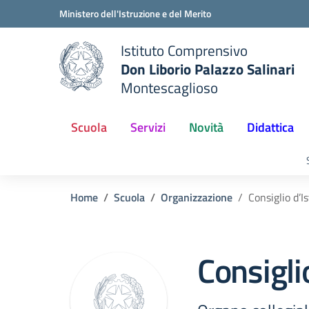
Vai ai contenuti
Vai al menu di navigazione
Vai al footer
Ministero dell'Istruzione e del Merito
Istituto Comprensivo
Don Liborio Palazzo Salinari
Montescaglioso
Scuola
Servizi
Novità
Didattica
Home
Scuola
Organizzazione
Consiglio d’I
Consiglio