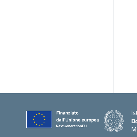
Is
Do
M