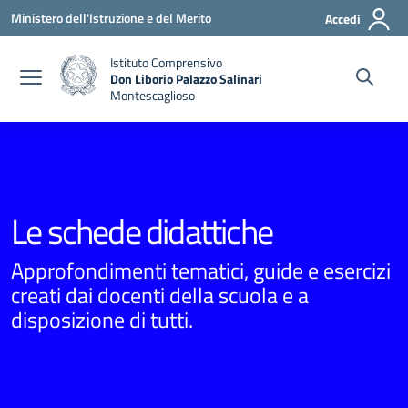
Vai ai contenuti
Vai al menu di navigazione
Vai al footer
Ministero dell'Istruzione e del Merito
Accedi
Istituto Comprensivo
Don Liborio Palazzo Salinari
Montescaglioso
Le schede didattiche
Approfondimenti tematici, guide e esercizi
creati dai docenti della scuola e a
disposizione di tutti.