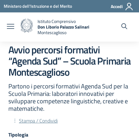
Vai ai contenuti
Vai al menu di navigazione
Vai al footer
Ministero dell'Istruzione e del Merito
Accedi
Istituto Comprensivo
Don Liborio Palazzo Salinari
Montescaglioso
Avvio percorsi formativi
“Agenda Sud” – Scuola Primaria
Montescaglioso
Partono i percorsi formativi Agenda Sud per la
Scuola Primaria: laboratori innovativi per
sviluppare competenze linguistiche, creative e
matematiche.
Stampa / Condividi
Tipologia