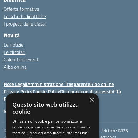
Offerta formativa
Le schede didattiche
I progetti delle classi
Novità
Le notizie
Le circolari
Calendario eventi
Albo online
Note Legali
Amministrazione Trasparente
Albo online
Privacy Policy
Cookie Policy
Dichiarazione di accessibilità
×
Feedback
Questo sito web utilizza
Seguici su:
cookie
Utilizziamo i cookie per personalizzare
contenuti, annunci e per analizzare il nostro
Rione Marco Polo, snc - 75024 Montescaglioso (MT) - Telefono:
0835
traffico. Condividiamo inoltre informazioni
207109
- Email:
mtic823003@istruzione.it
- Posta elettronica