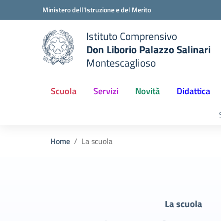
Vai ai contenuti
Vai al menu di navigazione
Vai al footer
Ministero dell'Istruzione e del Merito
Istituto Comprensivo
Don Liborio Palazzo Salinari
Montescaglioso
Scuola
Servizi
Novità
Didattica
Home
La scuola
La scuola