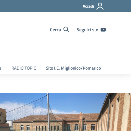
Accedi
Cerca
Seguici su:
e
RADIO TOPIC
Sito I.C. Miglionico/Pomarico