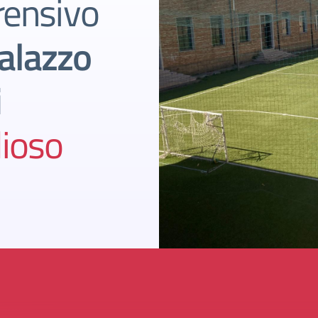
rensivo
alazzo
i
ioso