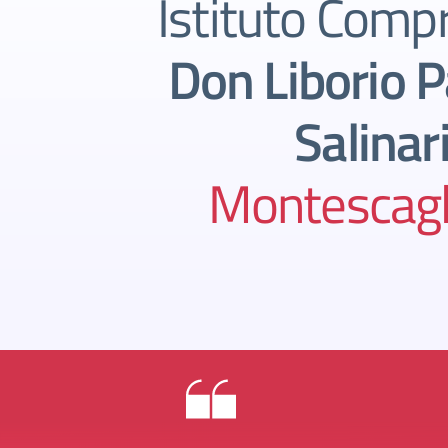
Istituto Comp
Don Liborio P
Salinar
Montescagl