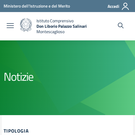
Vai ai contenuti
Vai al menu di navigazione
Vai al footer
Ministero dell'Istruzione e del Merito
Accedi
Istituto Comprensivo
Don Liborio Palazzo Salinari
Montescaglioso
Notizie
TIPOLOGIA