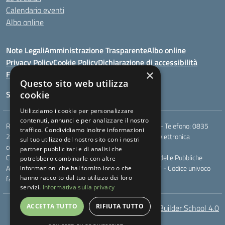
Calendario eventi
Albo online
Note Legali
Amministrazione Trasparente
Albo online
Privacy Policy
Cookie Policy
Dichiarazione di accessibilità
×
Feedback
Questo sito web utilizza
Seguici su:
cookie
Utilizziamo i cookie per personalizzare
contenuti, annunci e per analizzare il nostro
Rione Marco Polo, snc - 75024 Montescaglioso (MT) - Telefono:
0835
traffico. Condividiamo inoltre informazioni
207109
- Email:
mtic823003@istruzione.it
- Posta elettronica
sul tuo utilizzo del nostro sito con i nostri
certificata (PEC):
mtic823003@pec.istruzione.it
partner pubblicitari e di analisi che
Codice meccanografico: MTIC823003 - Codice Indice delle Pubbliche
potrebbero combinarle con altre
Amministrazioni (IPA): - Codice fiscale 93049170777 - Codice univoco
informazioni che hai fornito loro o che
fatturazione elettronica (CUF): UF044V
hanno raccolto dal tuo utilizzo dei loro
servizi.
Informativa sulla privacy
ACCETTA TUTTO
RIFIUTA TUTTO
AcceBuilder School 4.0