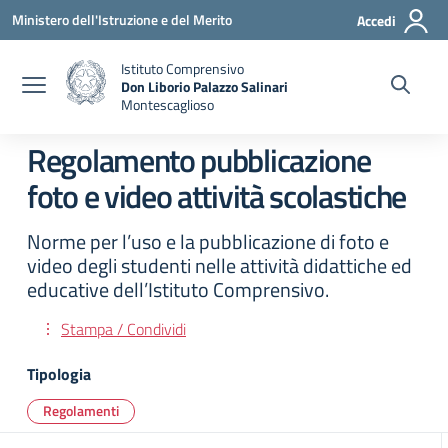
Vai ai contenuti
Vai al menu di navigazione
Vai al footer
Ministero dell'Istruzione e del Merito
Accedi
Istituto Comprensivo
Don Liborio Palazzo Salinari
Montescaglioso
Regolamento pubblicazione
foto e video attività scolastiche
Norme per l’uso e la pubblicazione di foto e
video degli studenti nelle attività didattiche ed
educative dell’Istituto Comprensivo.
Stampa / Condividi
Tipologia
Regolamenti