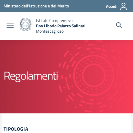
Vai ai contenuti
Vai al menu di navigazione
Vai al footer
Ministero dell'Istruzione e del Merito
Accedi
Istituto Comprensivo
Don Liborio Palazzo Salinari
Montescaglioso
Regolamenti
TIPOLOGIA