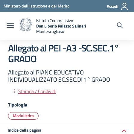
Vai ai contenuti
Vai al menu di navigazione
Vai al footer
Ministero dell'Istruzione e del Merito
Accedi
Istituto Comprensivo
Don Liborio Palazzo Salinari
Montescaglioso
Allegato al PEI -A3 -SC.SEC.1°
GRADO
Allegato al PIANO EDUCATIVO
INDIVIDUALIZZATO SC.SEC.DI 1° GRADO
Stampa / Condividi
Tipologia
Modulistica
Indice della pagina