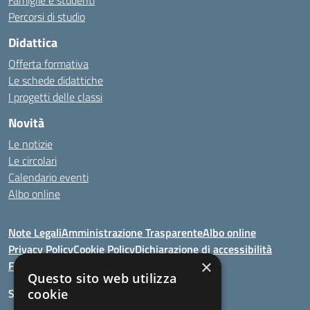
Famiglie e studenti
Percorsi di studio
Didattica
Offerta formativa
Le schede didattiche
I progetti delle classi
Novità
Le notizie
Le circolari
Calendario eventi
Albo online
Note Legali
Amministrazione Trasparente
Albo online
Privacy Policy
Cookie Policy
Dichiarazione di accessibilità
×
Feedback
Questo sito web utilizza
Seguici su:
cookie