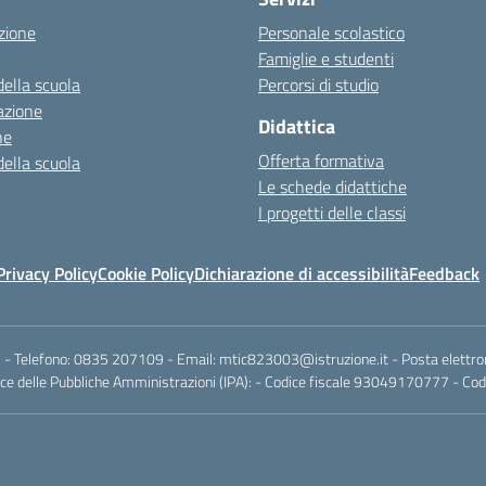
zione
Personale scolastico
Famiglie e studenti
della scuola
Percorsi di studio
azione
Didattica
ne
Offerta formativa
della scuola
Le schede didattiche
I progetti delle classi
Privacy Policy
Cookie Policy
Dichiarazione di accessibilità
Feedback
 - Telefono:
0835 207109
- Email:
mtic823003@istruzione.it
- Posta elettro
e delle Pubbliche Amministrazioni (IPA): - Codice fiscale 93049170777 - Codi