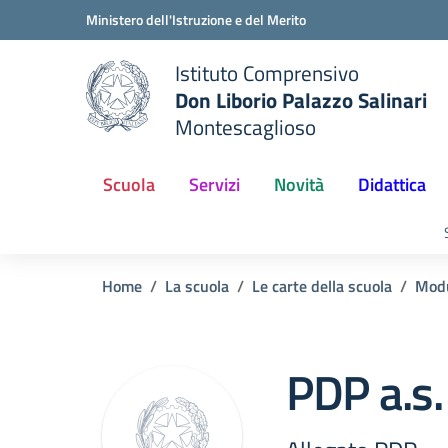
Vai ai contenuti
Vai al menu di navigazione
Vai al footer
Ministero dell'Istruzione e del Merito
Istituto Comprensivo
Don Liborio Palazzo Salinari
Montescaglioso
Scuola
Servizi
Novità
Didattica
Home
La scuola
Le carte della scuola
Modu
PDP a.s