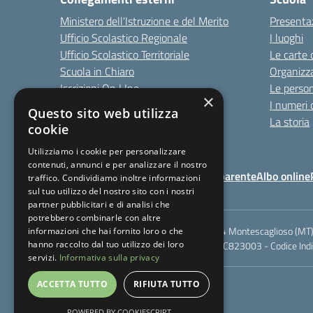
Ministero dell'Istruzione e del Merito
Presenta
Ufficio Scolastico Regionale
I luoghi
Ufficio Scolastico Territoriale
Le carte 
Scuola in Chiaro
Organizz
Iscrizioni On LIne
Le perso
×
Invalsi
I numeri 
Questo sito web utilizza
Comune
La storia
cookie
Utilizziamo i cookie per personalizzare
contenuti, annunci e per analizzare il nostro
Note Legali
Amministrazione Trasparente
Albo online
traffico. Condividiamo inoltre informazioni
sul tuo utilizzo del nostro sito con i nostri
partner pubblicitari e di analisi che
potrebbero combinarle con altre
Rione Marco Polo, snc - 75024 Montescaglioso (MT)
informazioni che hai fornito loro o che
hanno raccolto dal tuo utilizzo dei loro
Codice meccanografico: MTIC823003 - Codice Indic
servizi.
Informativa sulla privacy
ACCETTA TUTTO
RIFIUTA TUTTO
POWERED BY COOKIESCRIPT