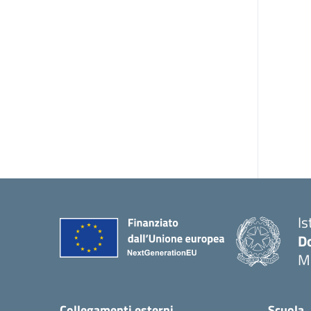
Is
Do
M
Collegamenti esterni
Scuola