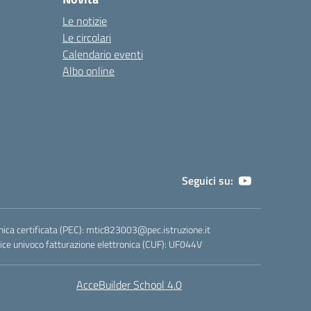
Le notizie
Le circolari
Calendario eventi
Albo online
Seguici su:
nica certificata (PEC):
mtic823003@pec.istruzione.it
ce univoco fatturazione elettronica (CUF): UF044V
AcceBuilder School 4.0