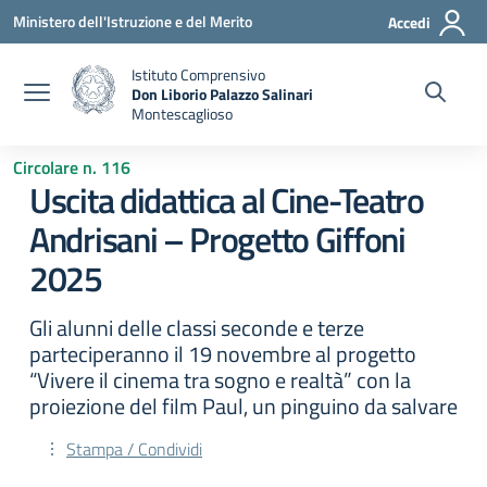
Vai ai contenuti
Vai al menu di navigazione
Vai al footer
Ministero dell'Istruzione e del Merito
Accedi
Istituto Comprensivo
Don Liborio Palazzo Salinari
Montescaglioso
Circolare n. 116
Uscita didattica al Cine-Teatro
Andrisani – Progetto Giffoni
2025
Gli alunni delle classi seconde e terze
parteciperanno il 19 novembre al progetto
“Vivere il cinema tra sogno e realtà” con la
proiezione del film Paul, un pinguino da salvare
Stampa / Condividi