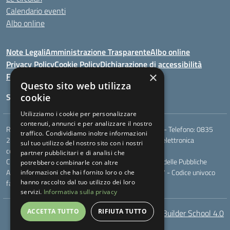
Calendario eventi
Albo online
Note Legali
Amministrazione Trasparente
Albo online
Privacy Policy
Cookie Policy
Dichiarazione di accessibilità
×
Feedback
Questo sito web utilizza
Seguici su:
cookie
Utilizziamo i cookie per personalizzare
contenuti, annunci e per analizzare il nostro
Rione Marco Polo, snc - 75024 Montescaglioso (MT) - Telefono:
0835
traffico. Condividiamo inoltre informazioni
207109
- Email:
mtic823003@istruzione.it
- Posta elettronica
sul tuo utilizzo del nostro sito con i nostri
certificata (PEC):
mtic823003@pec.istruzione.it
partner pubblicitari e di analisi che
Codice meccanografico: MTIC823003 - Codice Indice delle Pubbliche
potrebbero combinarle con altre
Amministrazioni (IPA): - Codice fiscale 93049170777 - Codice univoco
informazioni che hai fornito loro o che
fatturazione elettronica (CUF): UF044V
hanno raccolto dal tuo utilizzo dei loro
servizi.
Informativa sulla privacy
ACCETTA TUTTO
RIFIUTA TUTTO
AcceBuilder School 4.0