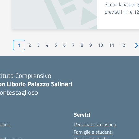
Secondaria per gl
previsti l'11 e 
1
2
3
4
5
6
7
8
9
10
11
12
tituto Comprensivo
n Liborio Palazzo Salinari
ontescaglioso
Servizi
zione
Personale scolastico
Famiglie e studenti