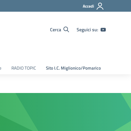
Accedi
Cerca
Seguici su:
e
RADIO TOPIC
Sito I.C. Miglionico/Pomarico