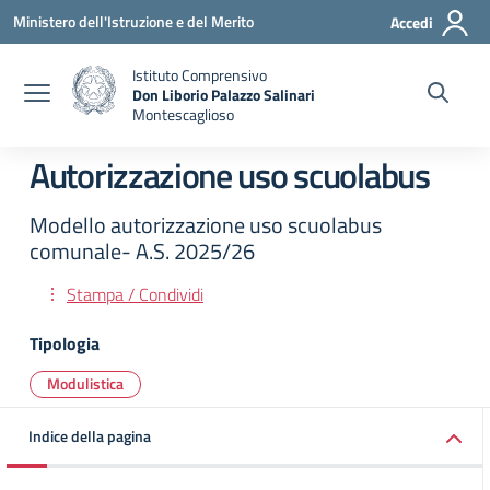
Vai ai contenuti
Vai al menu di navigazione
Vai al footer
Ministero dell'Istruzione e del Merito
Accedi
Istituto Comprensivo
Don Liborio Palazzo Salinari
Montescaglioso
Autorizzazione uso scuolabus
Modello autorizzazione uso scuolabus
comunale- A.S. 2025/26
Stampa / Condividi
Tipologia
Modulistica
Indice della pagina