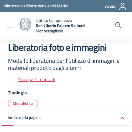
Vai ai contenuti
Vai al menu di navigazione
Vai al footer
Ministero dell'Istruzione e del Merito
Accedi
Istituto Comprensivo
Don Liborio Palazzo Salinari
Montescaglioso
Liberatoria foto e immagini
Modello liberatoria per l’utilizzo di immagini e
materiali prodotti dagli alunni
Stampa / Condividi
Tipologia
Modulistica
Indice della pagina