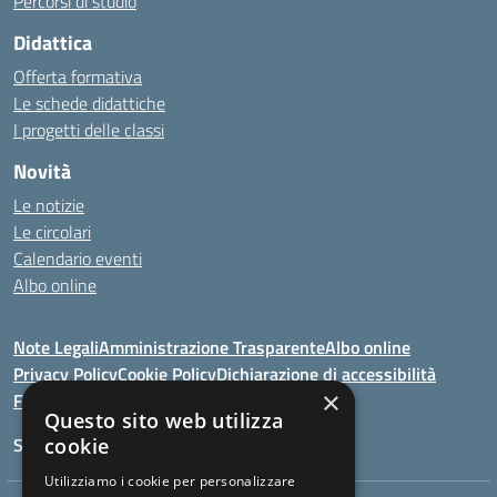
Percorsi di studio
Didattica
Offerta formativa
Le schede didattiche
I progetti delle classi
Novità
Le notizie
Le circolari
Calendario eventi
Albo online
Note Legali
Amministrazione Trasparente
Albo online
Privacy Policy
Cookie Policy
Dichiarazione di accessibilità
×
Feedback
Questo sito web utilizza
Seguici su:
cookie
Utilizziamo i cookie per personalizzare