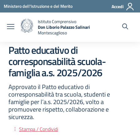
Vai ai contenuti
Vai al menu di navigazione
Vai al footer
Ministero dell'Istruzione e del Merito
Accedi
Istituto Comprensivo
Don Liborio Palazzo Salinari
Montescaglioso
Patto educativo di
corresponsabilità scuola-
famiglia a.s. 2025/2026
Approvato il Patto educativo di
corresponsabilità tra scuola, studenti e
famiglie per l’a.s. 2025/2026, volto a
promuovere rispetto, collaborazione e
sicurezza.
Stampa / Condividi