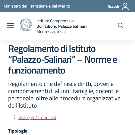
Vai ai contenuti
Vai al menu di navigazione
Vai al footer
Ministero dell'Istruzione e del Merito
Accedi
Istituto Comprensivo
Don Liborio Palazzo Salinari
Montescaglioso
Regolamento di Istituto
“Palazzo-Salinari” – Norme e
funzionamento
Regolamento che definisce diritti, doveri e
comportamenti di alunni, famiglie, docenti e
personale, oltre alle procedure organizzative
dell’Istituto
Stampa / Condividi
Tipologia