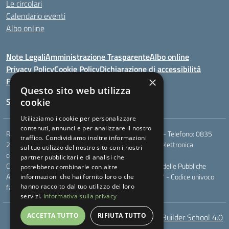
Le circolari
Calendario eventi
Albo online
Note Legali
Amministrazione Trasparente
Albo online
Privacy Policy
Cookie Policy
Dichiarazione di accessibilità
×
Feedback
Questo sito web utilizza
Seguici su:
cookie
Utilizziamo i cookie per personalizzare
contenuti, annunci e per analizzare il nostro
Rione Marco Polo, snc - 75024 Montescaglioso (MT) - Telefono:
0835
traffico. Condividiamo inoltre informazioni
207109
- Email:
mtic823003@istruzione.it
- Posta elettronica
sul tuo utilizzo del nostro sito con i nostri
certificata (PEC):
mtic823003@pec.istruzione.it
partner pubblicitari e di analisi che
Codice meccanografico: MTIC823003 - Codice Indice delle Pubbliche
potrebbero combinarle con altre
Amministrazioni (IPA): - Codice fiscale 93049170777 - Codice univoco
informazioni che hai fornito loro o che
fatturazione elettronica (CUF): UF044V
hanno raccolto dal tuo utilizzo dei loro
servizi.
Informativa sulla privacy
ACCETTA TUTTO
RIFIUTA TUTTO
AcceBuilder School 4.0