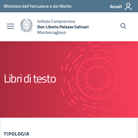
Vai ai contenuti
Vai al menu di navigazione
Vai al footer
Ministero dell'Istruzione e del Merito
Accedi
Istituto Comprensivo
Don Liborio Palazzo Salinari
Montescaglioso
Libri di testo
TIPOLOGIA