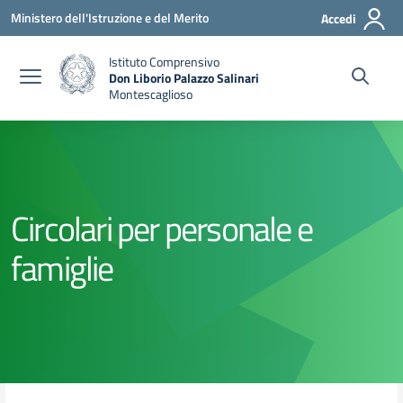
Vai ai contenuti
Vai al menu di navigazione
Vai al footer
Ministero dell'Istruzione e del Merito
Accedi
Istituto Comprensivo
Don Liborio Palazzo Salinari
Montescaglioso
Circolari per personale e
famiglie