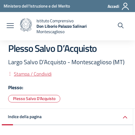
Vai ai contenuti
Vai al menu di navigazione
Vai al footer
Ministero dell'Istruzione e del Merito
Accedi
Istituto Comprensivo
Don Liborio Palazzo Salinari
Montescaglioso
Plesso Salvo D’Acquisto
Largo Salvo D’Acquisto - Montescaglioso (MT)
Stampa / Condividi
Plesso:
Plesso Salvo D’Acquisto
Indice della pagina