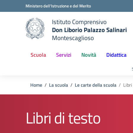
Vai ai contenuti
Vai al menu di navigazione
Vai al footer
Ministero dell'Istruzione e del Merito
Istituto Comprensivo
Don Liborio Palazzo Salinari
Montescaglioso
Scuola
Servizi
Novità
Didattica
Home
La scuola
Le carte della scuola
Libri
Libri di testo