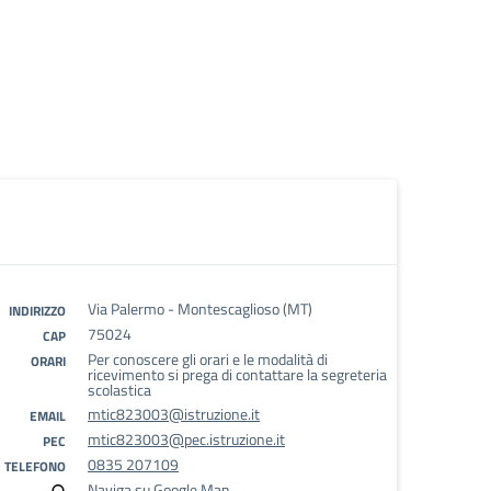
Via Palermo - Montescaglioso (MT)
INDIRIZZO
75024
CAP
Per conoscere gli orari e le modalità di
ORARI
ricevimento si prega di contattare la segreteria
scolastica
mtic823003@istruzione.it
EMAIL
mtic823003@pec.istruzione.it
PEC
0835 207109
TELEFONO
Naviga su Google Map