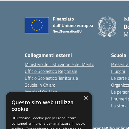
Is
Do
M
Collegamenti esterni
Scuola
Ministero dell'Istruzione e del Merito
Presenta
Ufficio Scolastico Regionale
I luoghi
Ufficio Scolastico Territoriale
Le carte 
Scuola in Chiaro
Organizz
Iscrizioni On LIne
Le perso
×
Invalsi
I numeri 
Questo sito web utilizza
Comune
La storia
cookie
Utilizziamo i cookie per personalizzare
contenuti, annunci e per analizzare il nostro
Note Legali
Amministrazione Trasparente
Albo online
traffico. Condividiamo inoltre informazioni