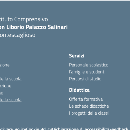
tituto Comprensivo
n Liborio Palazzo Salinari
ontescaglioso
Servizi
zione
Personale scolastico
Famiglie e studenti
della scuola
Percorsi di studio
azione
Didattica
ne
Offerta formativa
della scuola
Le schede didattiche
I progetti delle classi
Privacy Policy
Cookie Policy
Dichiarazione di accessibilità
Feedback