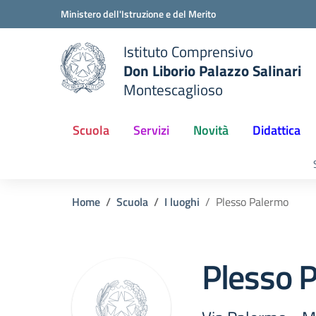
Vai ai contenuti
Vai al menu di navigazione
Vai al footer
Ministero dell'Istruzione e del Merito
Istituto Comprensivo
Don Liborio Palazzo Salinari
Montescaglioso
Scuola
Servizi
Novità
Didattica
Home
Scuola
I luoghi
Plesso Palermo
Plesso 