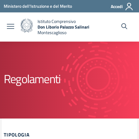
Vai ai contenuti
Vai al menu di navigazione
Vai al footer
Ministero dell'Istruzione e del Merito
Accedi
Istituto Comprensivo
Don Liborio Palazzo Salinari
Montescaglioso
Regolamenti
TIPOLOGIA