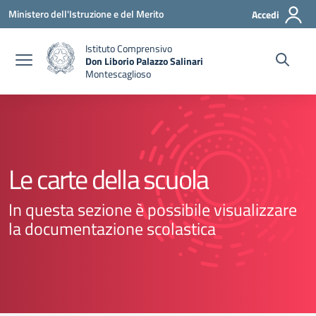
Vai ai contenuti
Vai al menu di navigazione
Vai al footer
Ministero dell'Istruzione e del Merito
Accedi
Istituto Comprensivo
Don Liborio Palazzo Salinari
Montescaglioso
Le carte della scuola
In questa sezione è possibile visualizzare
la documentazione scolastica